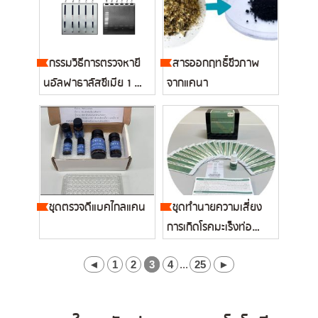
กรรมวิธีการตรวจหายี
สารออกฤทธิ์ชีวภาพ
นอัลฟาธาลัสซีเมีย 1 ที่
จากแคนา
มีก...
ชุดตรวจดีแบคไกลแคน
ชุดทำนายความเสี่ยง
การเกิดโรคมะเร็งท่อน้ำดี
จาก...
◄
1
2
3
4
...
25
►