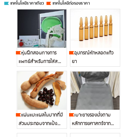
เทคโนโลยีราคาเดียว
เทคโนโลยีต่อรองราคา
หุ่นฝึกสอนทางการ
อุปกรณ์หักหลอดแก้ว
แพทย์สำหรับการใส่สาย
ยา
อาหาร...
แผ่นแปะแผลในปากที่มี
เบาะยางรองนั่งตาม
ส่วนประกอบจากแป้ง
หลักการยศาสตร์จาก
เมล็ดมะข...
ยางธรรมชาติ...