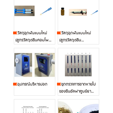
วัสดุอุดฟันแบบใหม่
วัสดุอุดฟันแบบใหม่
(สูตรวัสดุเรซินคอมโพ
(สูตรวัสดุเรซิน
สิต)...
แทรกซึม)...
อุปกรณ์บริหารปอด
ชุดตรวจการขาดหายไป
ของยีนอัลฟาศูนย์ธาลัส
ซีเมีย...