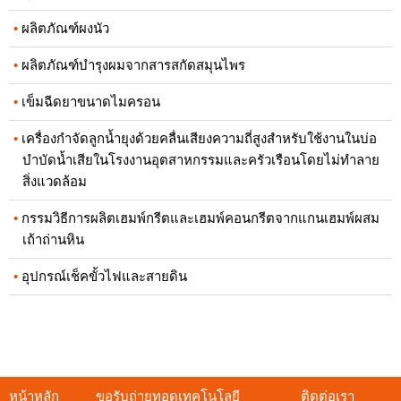
ผลิตภัณฑ์ผงนัว
ผลิตภัณฑ์บำรุงผมจากสารสกัดสมุนไพร
เข็มฉีดยาขนาดไมครอน
เครื่องกำจัดลูกน้ำยุงด้วยคลื่นเสียงความถี่สูงสำหรับใช้งานในบ่อ
บำบัดน้ำเสียในโรงงานอุตสาหกรรมและครัวเรือนโดยไม่ทำลาย
สิ่งแวดล้อม
กรรมวิธีการผลิตเฮมพ์กรีตและเฮมพ์คอนกรีตจากแกนเฮมพ์ผสม
เถ้าถ่านหิน
อุปกรณ์เช็คขั้วไฟและสายดิน
หน้าหลัก
ขอรับถ่ายทอดเทคโนโลยี
ติดต่อเรา