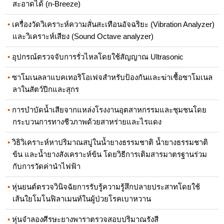
สะอาดได้ (n-Breeze)
เครื่องวัดวิเคราะห์ความสั่นสะเทือนอัจฉริยะ (Vibration Analyzer)
และวิเคราะห์เสียง (Sound Octave analyzer)
อุปกรณ์ตรวจจับการรั่วไหลโดยใช้สัญญาณ Ultrasonic
ซาโมเนลลาแบคเทอริโอเฟจสำหรับป้องกันและฆ่าเชื้อซาโมเนล
ลาในสัตว์ปีกและสุกร
การบำบัดน้ำเสียจากแหล่งโรงงานอุตสาหกรรมและชุมชนโดย
กระบวนการทางชีวภาพด้วยสาหร่ายและไรแดง
วิธิวิเคราะห์หาปริมาณสบู่ในน้ำยางธรรมชาติ น้ำยางธรรมชาติ
ข้น และน้ำยางสังเคราะห์ข้น โดยวิธีการเติมสารมาตรฐานร่วม
กับการวัดค่านำไฟฟ้า
หุ่นยนต์ตรวจวินิจฉัยการรับรู้ความรู้สึกปลายประสาทโดยใช้
เส้นใยโมโนฟิลาเมนท์ในผู้ป่วยโรคเบาหวาน
หุ่นจำลองศีรษะยางพาราตรวจสอบปริมาณรังสี