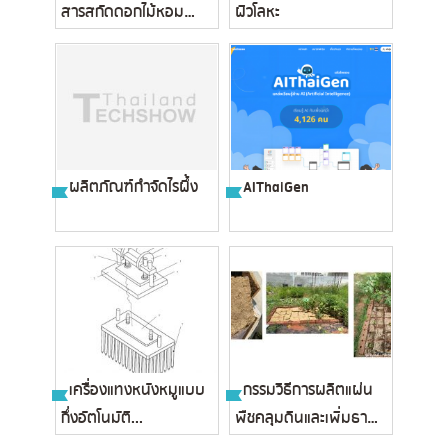
สารสกัดดอกไม้หอมพื้น
ผิวโลหะ
เมือง...
ผลิตภัณฑ์กำจัดไรผึ้ง
AIThaiGen
เครื่องแทงหนังหมูแบบ
กรรมวิธีการผลิตแผ่น
กึ่งอัตโนมัติ...
พืชคลุมดินและเพิ่มธาตุ
อาหา...