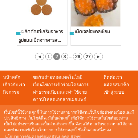
ผลิตภัณฑ์เสริมอาหาร
เม็ดเจลไฮแคลเซียม
รูปแบบเม็ดจากสารสกัด
ดอกดาว...
◄
1
2
3
...
26
27
►
หน้าหลัก
ขอรับถ่ายทอดเทคโนโลยี
ติดต่อเรา
เกี่ยวกับเรา
เงื่อนไขการเข้าร่วมโครงการ
สมัครสมาชิก
กิจกรรม
ค่าธรรมเนียมและค่าใช้จ่าย
เข้าสู่ระบบ
ดาวน์โหลดเอกสารเผยแพร่
เว็บไซต์นี้ใช้งานคุกกี้ ในการใช้งานสามารถใช้งานเว็บไซต์อย่างต่อเนื่องและมี
ประสิทธิภาพ เว็บไซต์นี้จะมีเก็บค่าคุกกี้ เพื่อให้การใช้งานเว็บไซต์ของท่าน
เป็นไปอย่างราบรื่นและเป็นส่วนตัวมากขึ้น จึงขอให้ท่านรับรองว่าท่านได้อ่าน
สอบถามข้อมูล
และทำความเข้าใจนโยบายการใช้งานคุกกี้ ซึ่งเป็นส่วนหนึ่งของ
NSTDA Call Center : 0 2564 8000
นโยบายการคุ้มครองข้อมูลส่วนบุคคล สวทช.