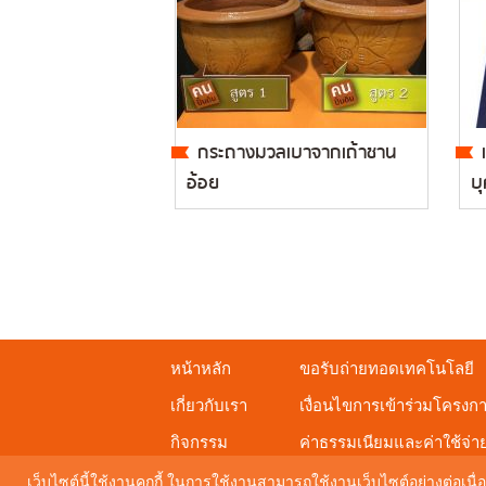
กระถางมวลเบาจากเถ้าชาน
อ้อย
บ
หน้าหลัก
ขอรับถ่ายทอดเทคโนโลยี
เกี่ยวกับเรา
เงื่อนไขการเข้าร่วมโครงก
กิจกรรม
ค่าธรรมเนียมและค่าใช้จ่า
ดาวน์โหลดเอกสารเผยแพร่
เว็บไซต์นี้ใช้งานคุกกี้ ในการใช้งานสามารถใช้งานเว็บไซต์อย่างต่อเนื่อ