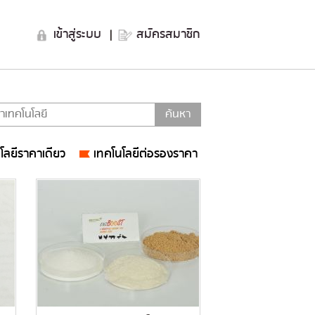
เข้าสู่ระบบ
|
สมัครสมาชิก
โลยีราคาเดียว
เทคโนโลยีต่อรองราคา