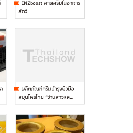
์
ENZboost สารเสริมในอาหาร
สัตว์
กล
ผลิตภัณฑ์ครีมบำรุงผิวมือ
สมุนไพรไทย “ว่านสาวหล...