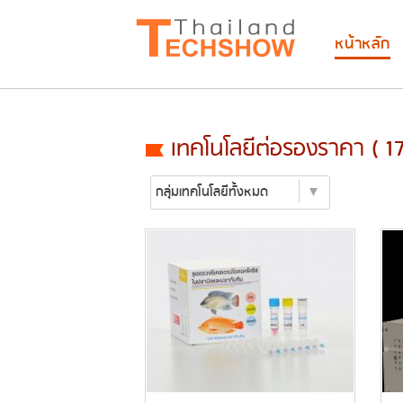
หน้าหลัก
เทคโนโลยีต่อรองราคา ( 