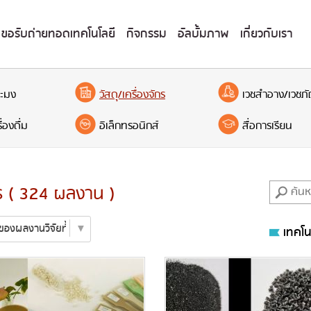
ขอรับถ่ายทอดเทคโนโลยี
กิจกรรม
อัลบั้มภาพ
เกี่ยวกับเรา
ะมง
วัสดุ/เครื่องจักร
เวชสำอาง/เวชภั
่องดื่ม
อิเล็กทรอนิกส์
สื่อการเรียน
กร ( 324 ผลงาน )
เทคโน