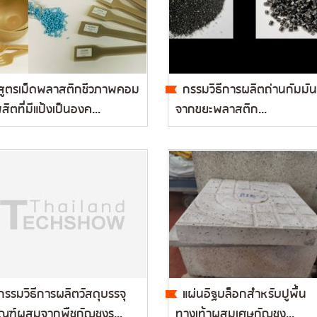
สูตรเม็ดพลาสติกชีวภาพคอม
กรรมวิธีการผลิตถ่านกัมมัน
สิตที่มีแป้งเป็นองค...
จากขยะพลาสติก...
กรรมวิธีการผลิตวัสดุบรรจุ
แผ่นอิฐบล็อกสำหรับปูพื้น
ัณฑ์ผสมจากพืชกัญชงร...
ทางเท้าผสมเศษกัญชง...