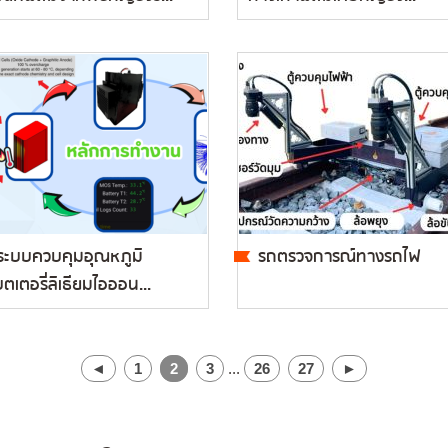
ระบบควบคุมอุณหภูมิ
รถตรวจการณ์ทางรถไฟ
ตเตอรี่ลิเธียมไอออน...
◄
1
2
3
...
26
27
►