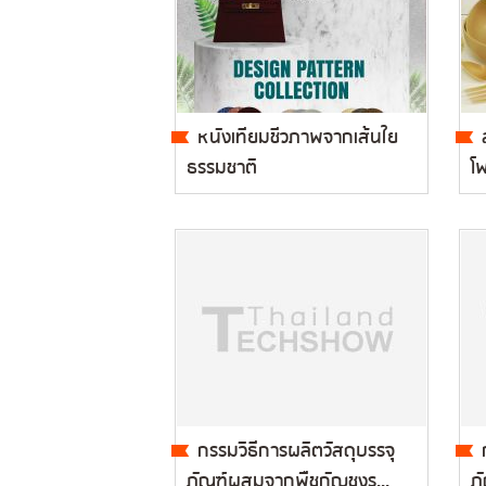
หนังเทียมชีวภาพจากเส้นใย
ธรรมชาติ
โพ
กรรมวิธีการผลิตวัสดุบรรจุ
ภัณฑ์ผสมจากพืชกัญชงร...
ภ