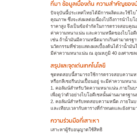
ที่มา ข้อมูลเบื้องต้น ความสำคัญขอ
ปัจจุบันนี้ประเทศไทยได้มีการผลิตและใช้
คุณภาพ ซึ่งจะส่งผลต่อเนื่องไปถึงการนำไบโอด
ราคาสูง จึงเป็นข้อจำกัดในการตรวจสอบค
ค่าความหนาแน่น และความหนืดของไบโอดีเซล
เช่น ถ้าน้ำมันมีความหนืดมากเกินค่ามาตรฐา
นวัตกรรมที่ช่วยแสดงผลเบื้องต้นได้ว่าน้ำม
มีค่าความหนาแน่น ณ อุณหภูมิ 40 องศาเซลเซี
สรุปและจุดเด่นเทคโนโลยี
ชุดทดสอบนี้สามารถใช้การตรวจสอบความหนาแ
หรือกลีเซอรีนปนเปื้อนอยู่ จะมีค่าความหน
1. คอลัมน์สำหรับวัดความหนาแน่น ภายในบ
เพื่อดูว่าตัวอย่างไบโอดีเซลนั้นผ่านมาตรฐาน
2. คอลัมน์สำหรับทดสอบความหนืด ภายในบรร
และเทียบเวลากับตารางที่กำหนดและยังสา
ความร่วมมือที่เสาะหา
เสาะหาผู้รับอนุญาตใช้สิทธิ