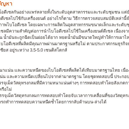
งปัญหา
ไบโอดีเซลกันอย่างแพร่หลายทั้งในระดับอุตสาหกรรมและระดับชุมชน แ
ีเซลไปใช้กับเครื่องยนต์ อย่างไรก็ตาม วิธีการตรวจสอบสมบัติเหล่านี้จำเ
ุณภาพไบโอดีเซล โดยเฉพาะการผลิตในอุตสาหกรรมขนาดเล็กและระดับ
มีความสำคัญต่อการนำไบโอดีเซลไปใช้ในเครื่องยนต์ดีเซล เนื่องจาก
น น้ำมันจะถูกฉีดเป็นฝอยได้ยาก หยดน้ำมันมีขนาดใหญ่ทำให้การเผาไหม้
ันไบโอดีเซลที่ผลิตมีคุณภาพผ่านมาตรฐานหรือไม่ ตามประกาศกรมธุรกิจพ
ยส อยู่ระหว่าง 3.5-5.0 เซนติสโตกส์
น่น และความหนืดของไบโอดีเซลที่ผลิตได้เทียบมาตรฐานไทย เนื่องจา
าแน่น และความหนืดเปลี่ยนไปจากค่ามาตรฐาน โดยชุดทดสอบนี้ ประกอบด
รรจุเม็ดวัสดุทรงกลมที่มีความหนาแน่นต่างๆ การทดสอบทำโดยสังเก
หรือไม่
จุเม็ดวัสดุทรงกลมการทดสอบทำโดยจับเวลาการเคลื่อนที่ของวัสดุทรงก
มารถทำการทดสอบความหนืดซ้ำโดยการกลับด้านบน-ล่างได้