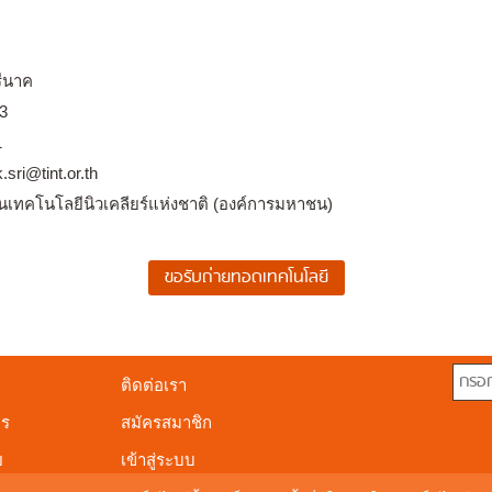
รีนาค
33
1
.sri@tint.or.th
นเทคโนโลยีนิวเคลียร์แห่งชาติ (องค์การมหาชน)
ติดต่อเรา
าร
สมัครสมาชิก
ย
เข้าสู่ระบบ