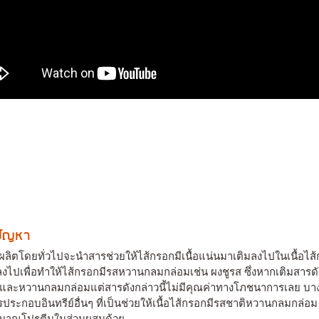
งปัญหา
ตโดยทั่วไปจะนำสารช่วยให้ไส้กรอกมีเนื้อแน่นมาเติมลงไปในเนื้อไส้กรอ
ลงไปเพื่อทำให้ไส้กรอกมีรสหวานกลมกล่อมเช่น ผงชูรส ซึ่งหากเติมสารด
หวานกลมกล่อมแต่สารดังกล่าวนี้ไม่มีคุณค่าทางโภชนาการเลย บางชนิด 
รประกอบอินทรีย์อื่นๆ ที่เป็นช่วยให้เนื้อไส้กรอกมีรสชาติหวานกลมกล่อ
มปริมาณโปรตีนในส่วนผสมด้วย