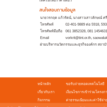
เทคโนโลยีราคาเดียว
สนใจสอบถามข้อมูล
นายวรกฤต แก้วรัตน์, นางสาวเสาวลักษณ์ ศ
โทรศัพท์
02-401-9889 ต่อ 5918, 59
โทรศัพท์มือถือ
061 3852328, 081 145463
Email
vorkrit@tint.or.th, saowaluk
ฝ่ายบริหารนวัตกรรมและธุรกิจองค์กร สถาบั
หน้าหลัก
ขอรับถ่ายทอดเทคโนโลยี
เกี่ยวกับเรา
เงื่อนไขการเข้าร่วมโครงก
กิจกรรม
ค่าธรรมเนียมและค่าใช้จ่า