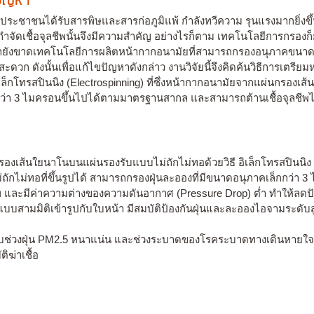
งปัญหา
ห้ประชาชนได้รับสารพิษและสารก่อภูมิแพ้ กำลังทวีความ รุนแรงมากยิ่งขึ
ดเชื้อจุลชีพนั้นจึงมีความสำคัญ อย่างไรก็ตาม เทคโนโลยีการกรองก็ยั
ายังขาดเทคโนโลยีการผลิตหน้ากากอนามัยที่สามารถกรองอนุภาคขนาดเล
สะดวก ดังนั้นเพื่อแก้ไขปัญหาดังกล่าว งานวิจัยนี้จึงคิดค้นวิธีการเ
เล็กโทรสปินนิง (Electrospinning) ที่ซึ่งหน้ากากอนามัยจากแผ่นกรองเส้
กว่า 3 ไมครอนขึ้นไปได้ตามมาตรฐานสากล และสามารถต้านเชื้อจุลชีพไ
งเส้นใยนาโนบนแผ่นรองรับแบบไม่ถักไม่ทอด้วยวิธี อิเล็กโทรสปินนิง (
ักไม่ทอที่ขึ้นรูปได้ สามารถกรองฝุ่นละอองที่มีขนาดอนุภาคเล็กกว่
ภาพ และมีค่าความต่างของความดันอากาศ (Pressure Drop) ต่ำ ทำให้
บบสามมิติเข้ารูปกับใบหน้า มีสมบัติป้องกันฝุ่นและละอองไอจามระดับสู
รับช่วงฝุ่น PM2.5 หนาแน่น และช่วงระบาดของโรคระบาดทางเดินหายใจ 
ฆ่าเชื้อ