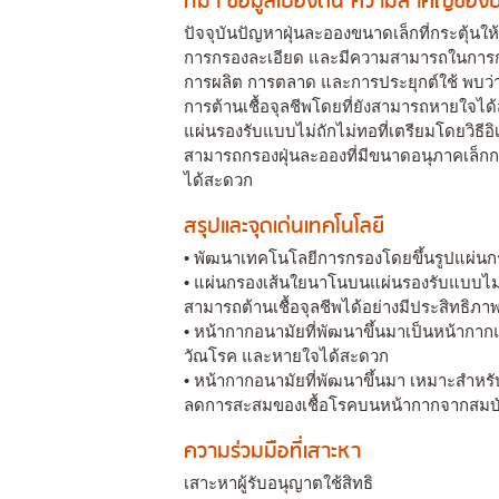
ที่มา ข้อมูลเบื้องต้น ความสำคัญขอ
ปัจจุบันปัญหาฝุ่นละอองขนาดเล็กที่กระตุ้นใ
การกรองละเอียด และมีความสามารถในการกำจั
การผลิต การตลาด และการประยุกต์ใช้ พบว่
การต้านเชื้อจุลชีพโดยที่ยังสามารถหายใจได้
แผ่นรองรับแบบไม่ถักไม่ทอที่เตรียมโดยวิธีอิ
สามารถกรองฝุ่นละอองที่มีขนาดอนุภาคเล็ก
ได้สะดวก
สรุปและจุดเด่นเทคโนโลยี
• พัฒนาเทคโนโลยีการกรองโดยขึ้นรูปแผ่นกรอ
• แผ่นกรองเส้นใยนาโนบนแผ่นรองรับแบบไม่ถ
สามารถต้านเชื้อจุลชีพได้อย่างมีประสิทธิ
• หน้ากากอนามัยที่พัฒนาขึ้นมาเป็นหน้ากากแ
วัณโรค และหายใจได้สะดวก
• หน้ากากอนามัยที่พัฒนาขึ้นมา เหมาะสำห
ลดการสะสมของเชื้อโรคบนหน้ากากจากสมบัติ
ความร่วมมือที่เสาะหา
เสาะหาผู้รับอนุญาตใช้สิทธิ