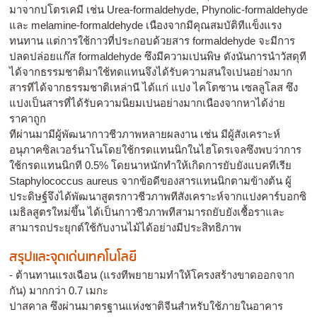
มาจากปโตรเคมี เช่น Urea-formaldehyde, Phynolic-formaldehyde
และ melamine-formaldehyde เนืองจากมีคุณสมบัติทีแข็งแรง
ทนทาน แต่การใช้กาวที่ประกอบด้วยสาร formaldehyde จะมีการ
ปลดปล่อยแก๊ส formaldehyde ซึงมีความเปนพิษ ดังนันการนําวัสดุที
ได้จากธรรมชาติมาใช้ทดแทนจึงได้รับความสนใจเปนอย่างมาก
สารทีได้จากธรรมชาติเหล่านี ได้แก่ แปง ไคโตซาน เซลลูโลส ซึง
แปงเป็นสารที่ได้รับความนิยมเปนอย่างมากเนืองจากหาได้ง่าย
ราคาถูก
ทีผ่านมามีผู้พัฒนากาวชีวภาพหลายผลงาน เช่น มีผู้สังเคราะห์
อนุภาคซิลเวอร์นาโนโดยใช้กรดแทนนิกในไฮโดรเจลซึงพบว่าการ
ใช้กรดแทนนิกที 0.5% โดยนาหนักทําให้เกิดการยับยังแบคทีเรีย
Staphylococcus aureus จากข้อดีของสารแทนนิกตามข้างต้น ผู้
ประดิษฐ์จึงได้พัฒนาสูตรกาวชีวภาพทีสังเคราะห์จากแปงคาร์บอกซิ
เมธิลสูตรใหม่ขึ้น ได้เป็นกาวชีวภาพทีสามารถยับยังเชื้อราและ
สามารถประยุกต์ใช้กับงานไม้ได้อย่างมีประสิทธิภาพ
สรุปและจุดเด่นเทคโนโลยี
- ต้านทานแรงเฉือน (แรงทีพยายามทําให้โครงสร้างขาดออกจาก
กัน) มากกว่า 0.7 เมกะ
ปาสคาล ซึงผ่านมาตรฐานแห่งชาติจีนสําหรับใช้ภายในอาคาร