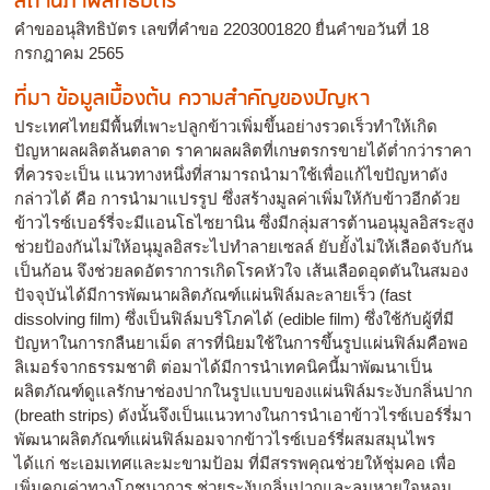
สถานภาพสิทธิบัตร
คำขออนุสิทธิบัตร เลขที่คำขอ 2203001820 ยื่นคำขอวันที่ 18
กรกฎาคม 2565
ที่มา ข้อมูลเบื้องต้น ความสำคัญของปัญหา
ประเทศไทยมีพื้นที่เพาะปลูกข้าวเพิ่มขึ้นอย่างรวดเร็วทำให้เกิด
ปัญหาผลผลิตล้นตลาด ราคาผลผลิตที่เกษตรกรขายได้ต่ำกว่าราคา
ที่ควรจะเป็น แนวทางหนึ่งที่สามารถนำมาใช้เพื่อแก้ไขปัญหาดัง
กล่าวได้ คือ การนำมาแปรรูป ซึ่งสร้างมูลค่าเพิ่มให้กับข้าวอีกด้วย
ข้าวไรซ์เบอร์รี่จะมีแอนโธไซยานิน ซึ่งมีกลุ่มสารต้านอนุมูลอิสระสูง
ช่วยป้องกันไม่ให้อนุมูลอิสระไปทำลายเซลล์ ยับยั้งไม่ให้เลือดจับกัน
เป็นก้อน จึงช่วยลดอัตราการเกิดโรคหัวใจ เส้นเลือดอุดตันในสมอง
ปัจจุบันได้มีการพัฒนาผลิตภัณฑ์แผ่นฟิล์มละลายเร็ว (fast
dissolving film) ซึ่งเป็นฟิล์มบริโภคได้ (edible film) ซึ่งใช้กับผู้ที่มี
ปัญหาในการกลืนยาเม็ด สารที่นิยมใช้ในการขึ้นรูปแผ่นฟิล์มคือพอ
ลิเมอร์จากธรรมชาติ ต่อมาได้มีการนำเทคนิคนี้มาพัฒนาเป็น
ผลิตภัณฑ์ดูแลรักษาช่องปากในรูปแบบของแผ่นฟิล์มระงับกลิ่นปาก
(breath strips) ดังนั้นจึงเป็นแนวทางในการนำเอาข้าวไรซ์เบอร์รี่มา
พัฒนาผลิตภัณฑ์แผ่นฟิล์มอมจากข้าวไรซ์เบอร์รี่ผสมสมุนไพร
ได้แก่ ชะเอมเทศและมะขามป้อม ที่มีสรรพคุณช่วยให้ชุ่มคอ เพื่อ
เพิ่มคุณค่าทางโภชนาการ ช่วยระงับกลิ่นปากและลมหายใจหอม