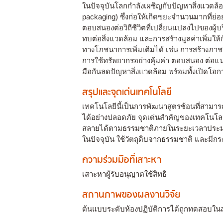
ในปัจจุบันโลกกำลังเผชิญกับปัญหาสิ่งแวดล
packaging) ซึ่งก่อให้เกิดขยะจำนวนมากท
ตอบสนองต่อวิถีชีวิตที่เปลี่ยนแปลงไปของผู้บ
ทบต่อสิ่งแวดล้อม และการสร้างมูลค่าเพิ่มใ
ทางโภชนาการเพิ่มเติมได้ เช่น การสร้างภาชน
การใช้ทรัพยากรอย่างคุ้มค่า ตอบสนอง ต่อแ
มือกันลดปัญหาสิ่งแวดล้อม พร้อมทั้งเปิดโ
สรุปและจุดเด่นเทคโนโลยี
เทคโนโลยีนี้เป็นการพัฒนาสูตรช้อนที่สามา
ได้อย่างปลอดภัย จุดเด่นสำคัญของเทคโนโลย
สลายได้ตามธรรมชาติภายในระยะเวลาประมาณ
ในปัจจุบัน ใช้วัตถุดิบจากธรรมชาติ และมีกร
ความร่วมมือที่เสาะหา
เสาะหาผู้รับอนุญาตใช้สิทธิ
สถานภาพของผลงานวิจัย
ต้นแบบระดับห้องปฏิบัติการได้ถูกทดสอบใ