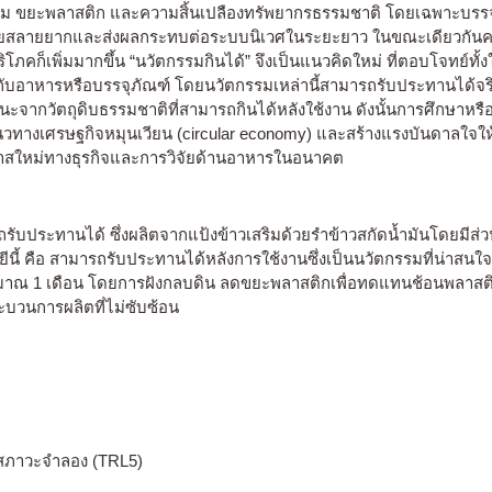
้อม ขยะพลาสติก และความสิ้นเปลืองทรัพยากรธรรมชาติ โดยเฉพาะบรรจุภั
ี่ย่อยสลายยากและส่งผลกระทบต่อระบบนิเวศในระยะยาว ในขณะเดียวกัน
ริโภคก็เพิ่มมากขึ้น “นวัตกรรมกินได้” จึงเป็นแนวคิดใหม่ ที่ตอบโจทย์ท
ห้กับอาหารหรือบรรจุภัณฑ์ โดยนวัตกรรมเหล่านี้สามารถรับประทานได้จ
ะจากวัตถุดิบธรรมชาติที่สามารถกินได้หลังใช้งาน ดังนั้นการศึกษาหรือ
นวทางเศรษฐกิจหมุนเวียน (circular economy) และสร้างแรงบันดาลใจใ
อกาสใหม่ทางธุรกิจและการวิจัยด้านอาหารในอนาคต
รถรับประทานได้ ซึ่งผลิตจากแป้งข้าวเสริมด้วยรำข้าวสกัดน้ำมันโดยม
ีนี้ คือ สามารถรับประทานได้หลังการใช้งานซึ่งเป็นนวัตกรรมที่น่า
 1 เดือน โดยการฝังกลบดิน ลดขยะพลาสติกเพื่อทดแทนช้อนพลาสติกแบบ
ะบวนการผลิตที่ไม่ซับซ้อน
นสภาวะจำลอง (TRL5)