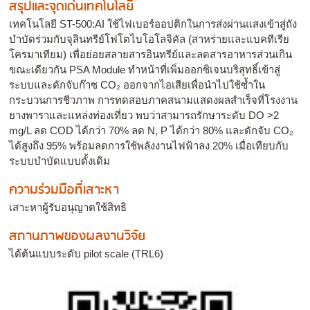
สรุปและจุดเด่นเทคโนโลยี
เทคโนโลยี ST-500:AI ใช้ไฟเบอร์ออปติกในการส่งผ่านแสงเข้าสู่ถัง
บำบัดร่วมกับจุลินทรีย์โฟโตไบโอโลจิคัล (สาหร่ายและแบคทีเรีย
โครมาเทียม) เพื่อย่อยสลายสารอินทรีย์และลดสารอาหารส่วนเกิน
ขณะเดียวกัน PSA Module ทำหน้าที่เพิ่มออกซิเจนบริสุทธิ์เข้าสู่
ระบบและดักจับก๊าซ CO₂ ออกจากไอเสียเพื่อนำไปใช้ซ้ำใน
กระบวนการชีวภาพ การทดสอบภาคสนามแสดงผลสำเร็จที่โรงงาน
ยางพาราและแหล่งท่องเที่ยว พบว่าสามารถรักษาระดับ DO >2
mg/L ลด COD ได้กว่า 70% ลด N, P ได้กว่า 80% และดักจับ CO₂
ได้สูงถึง 95% พร้อมลดการใช้พลังงานไฟฟ้าลง 20% เมื่อเทียบกับ
ระบบบำบัดแบบดั้งเดิม
ความร่วมมือที่เสาะหา
เสาะหาผู้รับอนุญาตใช้สิทธิ
สถานภาพของผลงานวิจัย
ได้ต้นแบบระดับ pilot scale (TRL6)