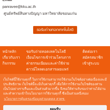
panravee@kku.ac.th
ศูนย์ทรัพย์สินทางปัญญา มหาวิทยาลัยขอนแก่น
หน้าหลัก
ขอรับถ่ายทอดเทคโนโลยี
ติดต่อเรา
เกี่ยวกับเรา
เงื่อนไขการเข้าร่วมโครงการ
สมัครสมาชิก
กิจกรรม
ค่าธรรมเนียมและค่าใช้จ่าย
เข้าสู่ระบบ
ดาวน์โหลดเอกสารเผยแพร่
เว็บไซต์นี้ใช้งานคุกกี้ ในการใช้งานสามารถใช้งานเว็บไซต์อย่างต่อเนื่องและมี
ประสิทธิภาพ เว็บไซต์นี้จะมีเก็บค่าคุกกี้ เพื่อให้การใช้งานเว็บไซต์ของท่าน
เป็นไปอย่างราบรื่นและเป็นส่วนตัวมากขึ้น จึงขอให้ท่านรับรองว่าท่านได้อ่าน
สอบถามข้อมูล
และทำความเข้าใจนโยบายการใช้งานคุกกี้ ซึ่งเป็นส่วนหนึ่งของ
NSTDA Call Center : 0 2564 8000
นโยบายการคุ้มครองข้อมูลส่วนบุคคล สวทช.
อีเมล :
techshow@nstda.or.th
Maintenance by
Digital Mind Co., Ltd.
ยอมรับ