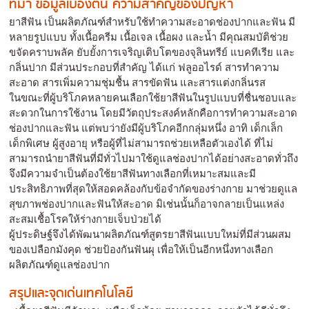
ที่มา ข้อมูลเบื้องต้น ความสำคัญของปัญหา
ยาสีฟัน เป็นผลิตภัณฑ์สำหรับใช้ทำความสะอาดช่องปากและฟัน มี
หลายรูปแบบ ทั้งเนื้อครีม เนื้อเจล เนื้อผง และน้ำ มีคุณสมบัติช่วย
ขจัดคราบพลัค ยับยั้งการเจริญเติบโตของจุลินทรีย์ แบคทีเรีย และ
กลิ่นปาก มีส่วนประกอบที่สำคัญ ได้แก่ ฟลูออไรด์ สารทำความ
สะอาด สารเพิ่มความชุ่มชื้น สารขัดฟัน และสารแต่งกลิ่นรส
ในขณะที่ผู้บริโภคหลายคนเลือกใช้ยาสีฟันในรูปแบบที่ชื่นชอบและ
สะดวกในการใช้งาน โดยมีวัตถุประสงค์หลักคือการทำความสะอาด
ช่องปากและฟัน แต่พบว่ายังมีผู้บริโภคอีกกลุ่มหนึ่ง อาทิ เด็กเล็ก
เด็กพิเศษ ผู้สูงอายุ หรือผู้ที่ไม่สามารถช่วยเหลือตัวเองได้ ที่ไม่
สามารถนำยาสีฟันที่มีทั่วไปมาใช้ดูแลช่องปากได้อย่างสะอาดทั่วถึง
จึงมีความจำเป็นต้องใช้ยาสีฟันทางเลือกที่เหมาะสมและมี
ประสิทธิภาพที่สุดให้สอดคล้องกับข้อจำกัดของร่างกาย มาช่วยดูแล
สุขภาพช่องปากและฟันให้สะอาด มิเช่นนั้นก็อาจกลายเป็นแหล่ง
สะสมเชื้อโรคให้ร่างกายเจ็บป่วยได้
ผู้ประดิษฐ์จึงได้พัฒนาผลิตภัณฑ์สูตรยาสีฟันแบบใหม่ที่มีส่วนผสม
ของเปลือกมังคุด ช่วยป้องกันฟันผุ เพื่อให้เป็นอีกหนึ่งทางเลือก
ผลิตภัณฑ์ดูแลช่องปาก
สรุปและจุดเด่นเทคโนโลยี