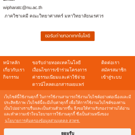
wipharatc@nu.ac.th
ภาควิชาเคมี คณะวิทยาศาสตร์ มหาวิทยาลัยนเรศวร
หน้าหลัก
ขอรับถ่ายทอดเทคโนโลยี
ติดต่อเรา
เกี่ยวกับเรา
เงื่อนไขการเข้าร่วมโครงการ
สมัครสมาชิก
กิจกรรม
ค่าธรรมเนียมและค่าใช้จ่าย
เข้าสู่ระบบ
ดาวน์โหลดเอกสารเผยแพร่
เว็บไซต์นี้ใช้งานคุกกี้ ในการใช้งานสามารถใช้งานเว็บไซต์อย่างต่อเนื่องและมี
ประสิทธิภาพ เว็บไซต์นี้จะมีเก็บค่าคุกกี้ เพื่อให้การใช้งานเว็บไซต์ของท่าน
เป็นไปอย่างราบรื่นและเป็นส่วนตัวมากขึ้น จึงขอให้ท่านรับรองว่าท่านได้อ่าน
สอบถามข้อมูล
และทำความเข้าใจนโยบายการใช้งานคุกกี้ ซึ่งเป็นส่วนหนึ่งของ
NSTDA Call Center : 0 2564 8000
นโยบายการคุ้มครองข้อมูลส่วนบุคคล สวทช.
อีเมล :
techshow@nstda.or.th
Maintenance by
Digital Mind Co., Ltd.
ยอมรับ