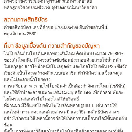
ภาควิชาวิศวกรรมเคมี จุฬาลงกรณ์มหาวิทยาลัย
หลักสูตรวิศวกรรมชีวเวช จุฬาลงกรณ์มหาวิทยาลัย
สถานภาพสิทธิบัตร
คำขอสิทธิบัตร เลขที่คำขอ 1701006498 ยื่นคำขอวันที่ 1
พฤศจิกายน 2560
ที่มา ข้อมูลเบื้องต้น ความสำคัญของปัญหา
ไฟโบรอินเป็นโปรตีนหลักของเส้นไหม คิดเป็นประมาณ 75–85%
ของเส้นไหมดิบ มีโครงสร้างซับซ้อนประกอบด้วยสายโซ่น้ำหนัก
โมเลกุลสูง สายโซ่น้ำหนักโมเลกุลต่ำ และไกลโคโปรตีน P25 ซึ่งจัด
เรียงตัวเป็นโครงสร้างผลึกแบบเบตาชีต ทำให้มีความแข็งแรงสูง
และไม่ละลายน้ำโดยตรง
การเตรียมสารละลายไฟโบรอินจำเป็นต้องกำจัดกาวไหม (เซริซิน)
และใช้ตัวทำละลายเฉพาะ เช่น CaCl₂ หรือ LiBr เพื่อทำลายพันธะ
ไฮโดรเจนก่อนนำไปไดอะไลส์ให้บริสุทธิ์
ที่ผ่านมา มีวิธีแยกโปรตีนไฟโบรอินหลายรูปแบบ เช่น การใช้
เอนไซม์ การตกตะกอนด้วยสารเคมี และวิธีตามสิทธิบัตรต่าง ๆ
อย่างไรก็ตาม วิธีเหล่านี้อาจก่อให้เกิดการปนเปื้อนหรือมีขั้นตอนซับ
ซ้อน
ดังนั้น การพัฒนาวิธีแยกโปรตีนไฟโบรอินด้วยการลดอุณหภูมิซึ่ง