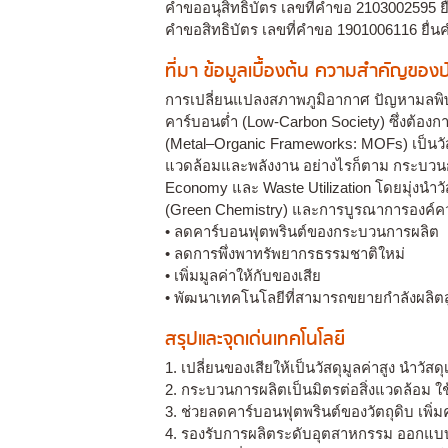
คำขออนุสิทธิบัตร เลขที่คำขอ 2103002595 ยื
คำขอสิทธิบัตร เลขที่คำขอ 1901006116 ยื่นค
ที่มา ข้อมูลเบื้องต้น ความสำคัญขอ
การเปลี่ยนแปลงสภาพภูมิอากาศ ปัญหามลพิษอุ
คาร์บอนต่ำ (Low-Carbon Society) ซึ่งต้องก
(Metal–Organic Frameworks: MOFs) เป็นวัส
แวดล้อมและพลังงาน อย่างไรก็ตาม กระบวนการสั
Economy และ Waste Utilization โดยมุ่งนำว
(Green Chemistry) และการบูรณาการองค์ความร
• ลดคาร์บอนฟุตพรินต์ของกระบวนการผลิต
• ลดการพึ่งพาทรัพยากรธรรมชาติใหม่
• เพิ่มมูลค่าให้กับของเสีย
• พัฒนาเทคโนโลยีที่สามารถขยายกำลังผลิตส
สรุปและจุดเด่นเทคโนโลยี
1. เปลี่ยนของเสียให้เป็นวัสดุมูลค่าสูง นำวัส
2. กระบวนการผลิตเป็นมิตรต่อสิ่งแวดล้อม ใ
3. ช่วยลดคาร์บอนฟุตพรินต์ของวัตถุดิบ เพิ่
4. รองรับการผลิตระดับอุตสาหกรรม ออกแบบ