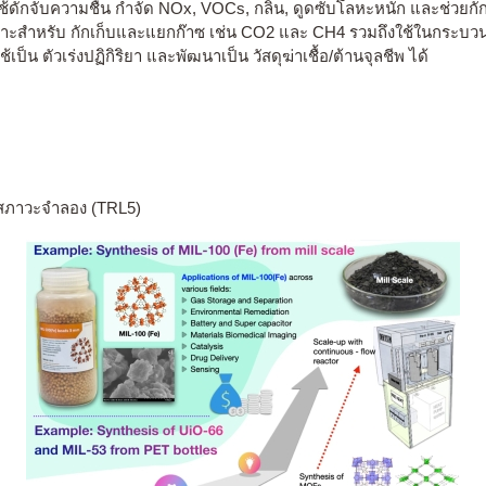
ช้ดักจับความชื้น กำจัด NOx, VOCs, กลิ่น, ดูดซับโลหะหนัก และช่วยกั
หมาะสำหรับ กักเก็บและแยกก๊าซ เช่น CO2 และ CH4 รวมถึงใช้ในกระบว
ช้เป็น ตัวเร่งปฏิกิริยา และพัฒนาเป็น วัสดุฆ่าเชื้อ/ต้านจุลชีพ ได้
นสภาวะจำลอง (TRL5)