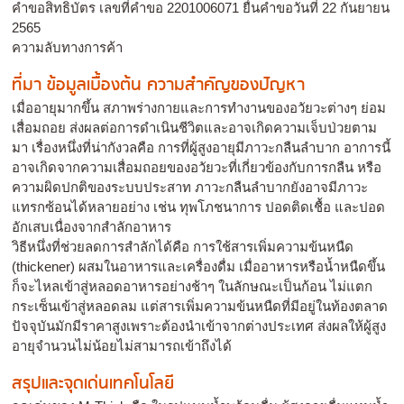
คำขอสิทธิบัตร เลขที่คำขอ 2201006071 ยื่นคำขอวันที่ 22 กันยายน
2565
ความลับทางการค้า
ที่มา ข้อมูลเบื้องต้น ความสำคัญของปัญหา
เมื่ออายุมากขึ้น สภาพร่างกายและการทำงานของอวัยวะต่างๆ ย่อม
เสื่อมถอย ส่งผลต่อการดำเนินชีวิตและอาจเกิดความเจ็บป่วยตาม
มา เรื่องหนึ่งที่น่ากังวลคือ การที่ผู้สูงอายุมีภาวะกลืนลำบาก อาการนี้
อาจเกิดจากความเสื่อมถอยของอวัยวะที่เกี่ยวข้องกับการกลืน หรือ
ความผิดปกติของระบบประสาท ภาวะกลืนลำบากยังอาจมีภาวะ
แทรกซ้อนได้หลายอย่าง เช่น ทุพโภชนาการ ปอดติดเชื้อ และปอด
อักเสบเนื่องจากสำลักอาหาร
วิธีหนึ่งที่ช่วยลดการสำลักได้คือ การใช้สารเพิ่มความข้นหนืด
(thickener) ผสมในอาหารและเครื่องดื่ม เมื่ออาหารหรือน้ำหนืดขึ้น
ก็จะไหลเข้าสู่หลอดอาหารอย่างช้าๆ ในลักษณะเป็นก้อน ไม่แตก
กระเซ็นเข้าสู่หลอดลม แต่สารเพิ่มความข้นหนืดที่มีอยู่ในท้องตลาด
ปัจจุบันมักมีราคาสูงเพราะต้องนำเข้าจากต่างประเทศ ส่งผลให้ผู้สูง
อายุจำนวนไม่น้อยไม่สามารถเข้าถึงได้
สรุปและจุดเด่นเทคโนโลยี