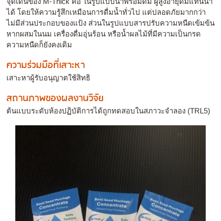
จุดเด่นของ M-Thick คือ ในรูปแบบน้ำพร้อมดื่ม ผู้สูงอายุดื่มแทนน้ำ
ได้ โดยให้ความรู้สึกเหมือนการดื่มน้ำทั่วไป แต่ปลอดภัยมากกว่า
ไม่มีส่วนประกอบของแป้ง ส่วนในรูปแบบสารปรับความหนืดเข้มข้น
หากผสมในนม เครื่องดื่มอุ่นร้อน หรือน้ำผลไม้ที่มีความเป็นกรด
ความหนืดก็ยังคงเดิม
ความร่วมมือที่เสาะหา
เสาะหาผู้รับอนุญาตใช้สิทธิ
สถานภาพของผลงานวิจัย
ต้นแบบระดับห้องปฏิบัติการได้ถูกทดสอบในสภาวะจำลอง (TRL5)