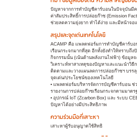
ที่มา ข้อมูลเบื้องต้น ความสำคัญขอ
ปัญหาจากการทำบัญชีคาร์บอนในปัจจุบันมีค
ค่าสัมประสิทธิ์การปล่อยก๊าซ (Emission F
ช่วยลดความยุ่งยาก ทำได้ง่าย และมีหน้าจอ
สรุปและจุดเด่นเทคโนโลยี
ACAMP คือ แพลตฟอร์มการทำบัญชีคาร์บอนคำ
เรือนกระจกมากที่สุด อีกทั้งยังทำให้ทราบถึงป
กิจกรรมนั้น (เน้นด้านพลังงานไฟฟ้า) ข้อมูล
วิเคราะห์หาสาเหตุของปัญหาและแนะนำวิธีการ
ติดตามและวางแผนลดการปล่อยก๊าซฯ บรรลุเป
จุดเด่น/ประโยชน์ของเทคโนโลยี
• แพลตฟอร์มบริหารจัดการบัญชีคาร์บอน ช่ว
รายงานการปล่อยก๊าซเรือนกระจกตามมาตรฐา
• อุปกรณ์ IoT (Zcarbon Box) และ ระบบ CE
ปัญหาได้อย่างมีประสิทธิภาพ
ความร่วมมือที่เสาะหา
เสาะหาผู้รับอนุญาตใช้สิทธิ