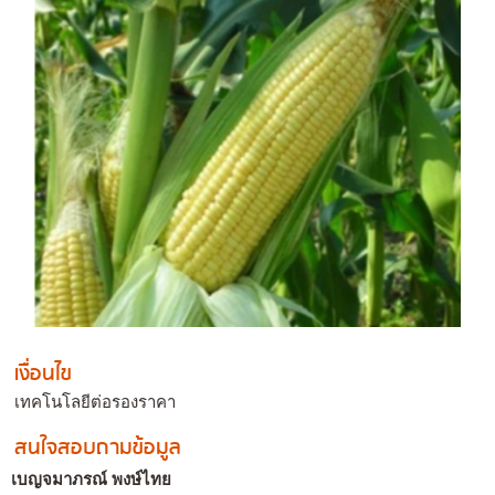
เงื่อนไข
เทคโนโลยีต่อรองราคา
สนใจสอบถามข้อมูล
เบญจมาภรณ์ พงษ์ไทย