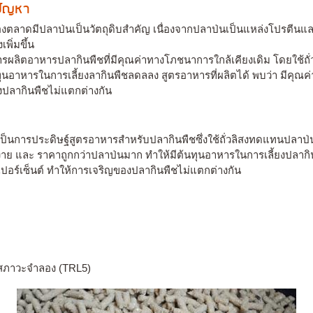
งปัญหา
้องตลาดมีปลาป่นเป็นวัตถุดิบสำคัญ เนื่องจากปลาป่นเป็นแหล่งโปรตีนแ
พิ่มขึ้น
รผลิตอาหารปลากินพืชที่มีคุณค่าทางโภชนาการใกล้เคียงเดิม โดยใช้ถั่
ุนอาหารในการเลี้ยงลากินพืชลดลลง สูตรอาหารที่ผลิตได้ พบว่า มีคุณค่
งปลากินพืชไม่แตกต่างกัน
ป็นการประดิษฐ์สูตรอาหารสำหรับปลากินพืชซึ่งใช้ถั่วลิสงทดแทนปลาป่
อได้ง่าย และ ราคาถูกกว่าปลาป่นมาก ทำให้มีต้นทุนอาหารในการเลี้ยงปลาก
เปอร์เซ็นต์ ทำให้การเจริญของปลากินพืชไม่แตกต่างกัน
นสภาวะจำลอง (TRL5)