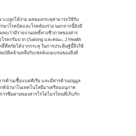
าเพาะปลูกได้ง่าย ผลของกระทุสามารถใช้รับ
ักษาโรคบิดและโรคท้องร่วง นอกจากนี้ยังมี
ติมพบว่ามีรายงานฤทธิ์ทางชีวภาพของสาร
ยก่อโรคกรัมบวก (Saising และคณะ, J Health
ี่สกัดได้จากกระทุ ในการประดิษฐ์นี้จึงใช้
บัติคล้ายคลึงกับเซลล์เมนเบรนของสิ่งมี
ารต้านเชื้อแบคทีเรีย และมีสารต้านอนุมูล
ระยุกต์นำนาโนเทคโนโลยีมาเตรียมอนุภาค
ารซึมผ่านของสารโรโดไมรโทนที่เก็บกัก