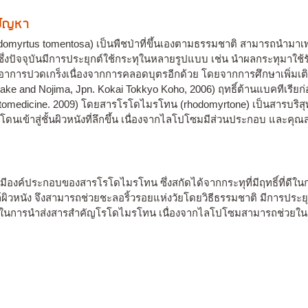
งปัญหา
(Rhodomyrtus tomentosa) เป็นพืชป่าที่ขึ้นเองตามธรรมชาติ สามารถนำม
่งปัจจุบันมีการประยุกต์ใช้กระทุในหลายรูปแบบ เช่น นำผลกระทุมาใช้ร
าอาการปวดเกร็งเนื่องจากการคลอดบุตรอีกด้วย โดยจากการศึกษาเพิ่มเ
iyake and Nojima, Jpn. Kokai Tokkyo Koho, 2006) ฤทธิ์ต้านแบคทีเรี
medicine. 2009) โดยสารโรโดไมรโทน (rhodomyrtone) เป็นสารบริสุทธิ์ท
าสู่ชั้นผิวหนังที่ลึกขึ้น เนื่องจากไลโปโซมมีส่วนประกอบ และคุณสม
ีองค์ประกอบของสารโรโดไมรโทน ซึ่งสกัดได้จากกระทุที่มีฤทธิ์ที่ดีในก
ล์ผิวหนัง จึงสามารถช่วยชะลอริ้วรอยแห่งวัยโดยวิธีธรรมชาติ มีการป
ยในการนำส่งสารสำคัญโรโดไมรโทน เนื่องจากไลโปโซมสามารถช่วยในก