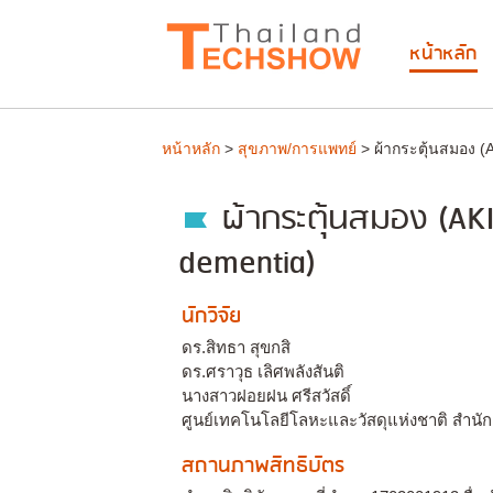
หน้าหลัก
หน้าหลัก
>
สุขภาพ/การแพทย์
> ผ้ากระตุ้นสมอง (A
ผ้ากระตุ้นสมอง (AKI
dementia)
นักวิจัย
ดร.สิทธา สุขกสิ
ดร.ศราวุธ เลิศพลังสันติ
นางสาวฝอยฝน ศรีสวัสดิ์
ศูนย์เทคโนโลยีโลหะและวัสดุแห่งชาติ สําน
สถานภาพสิทธิบัตร