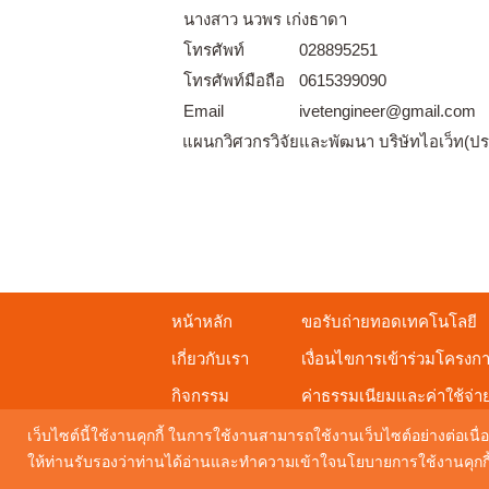
นางสาว นวพร เก่งธาดา
โทรศัพท์
028895251
โทรศัพท์มือถือ
0615399090
Email
ivetengineer@gmail.com
แผนกวิศวกรวิจัยและพัฒนา บริษัทไอเว็ท(ป
หน้าหลัก
ขอรับถ่ายทอดเทคโนโลยี
เกี่ยวกับเรา
เงื่อนไขการเข้าร่วมโครงก
กิจกรรม
ค่าธรรมเนียมและค่าใช้จ่า
ดาวน์โหลดเอกสารเผยแพร่
เว็บไซต์นี้ใช้งานคุกกี้ ในการใช้งานสามารถใช้งานเว็บไซต์อย่างต่อเนื่อ
ให้ท่านรับรองว่าท่านได้อ่านและทำความเข้าใจนโยบายการใช้งานคุกกี้ 
Maintenance by
Digital Mind Co., Ltd.