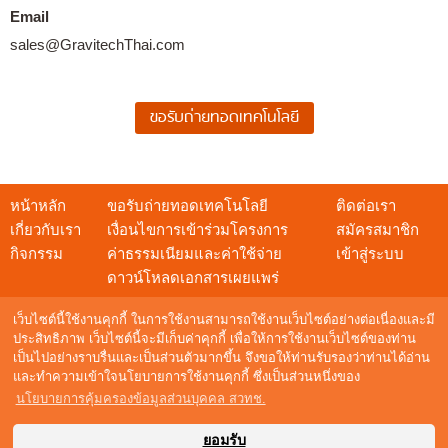
Email
sales@GravitechThai.com
หน้าหลัก
ขอรับถ่ายทอดเทคโนโลยี
ติดต่อเรา
เกี่ยวกับเรา
เงื่อนไขการเข้าร่วมโครงการ
สมัครสมาชิก
กิจกรรม
ค่าธรรมเนียมและค่าใช้จ่าย
เข้าสู่ระบบ
ดาวน์โหลดเอกสารเผยแพร่
เว็บไซต์นี้ใช้งานคุกกี้ ในการใช้งานสามารถใช้งานเว็บไซต์อย่างต่อเนื่องและมี
ประสิทธิภาพ เว็บไซต์นี้จะมีเก็บค่าคุกกี้ เพื่อให้การใช้งานเว็บไซต์ของท่าน
เป็นไปอย่างราบรื่นและเป็นส่วนตัวมากขึ้น จึงขอให้ท่านรับรองว่าท่านได้อ่าน
สอบถามข้อมูล
และทำความเข้าใจนโยบายการใช้งานคุกกี้ ซึ่งเป็นส่วนหนึ่งของ
NSTDA Call Center : 0 2564 8000
นโยบายการคุ้มครองข้อมูลส่วนบุคคล สวทช.
อีเมล :
techshow@nstda.or.th
Maintenance by
Digital Mind Co., Ltd.
ยอมรับ