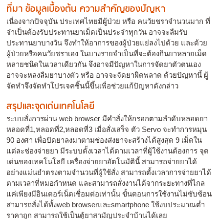
ที่มา ข้อมูลเบื้องต้น ความสำคัญของปัญหา
เนื่องจากปัจจุบัน ประเทศไทยมีผู้ป่วย หรือ คนวัยชราจำนวนมาก ที่
จำเป็นต้องรับประทานยาเม็ดเป็นประจำทุกวัน อาจจะลืมรับ
ประทานยาบางวัน จึงทำให้อาการของผู้ป่วยแย่ลงไปด้วย และด้วย
ผู้ป่วยหรือคนวัยชราเอง ในบางรายจำเป็นที่จะต้องกินยาหลายเม็ด
หลายชนิดในเวลาเดียวกัน จึงอาจมีปัญหาในการจัดยาตัวตนเอง
อาจจะหลงลืมยาบางตัว หรือ อาจจะจัดยาผิดพลาด ด้วยปัญหานี้ ผู้
จัดทำจึงจัดทำโปรเจคชิ้นนี้ขึ้นเพื่อช่วยแก้ปัญหาดังกล่าว
สรุปและจุดเด่นเทคโนโลยี
ระบบสั่งการผ่าน web browser มีคำสั่งให้กรอกตามลำดับหลอดยา
หลอดที่1,หลอดที่2,หลอดที่3 เมื่อสั่งเสร็จ ตัว Servo จะทำการหมุน
90 องศา เพื่อปัดยาลงมาตามช่องส่งยาจะสร้างได้สูงสุด 9 เม็ดใน
แต่ละช่องจ่ายยา มีระบบตั้งเวลาได้ตามเวลาที่ผู้ใช้งานต้องการ จุด
เด่นของเทคโนโลยี เครื่องจ่ายยาอัตโนมัตินี้ สามารถจ่ายยาได้
อย่างแม่นยำตรงตามจำนวนที่ผู้ใช้สั่ง สามารถตั้งเวลาการจ่ายยาได้
ตามเวลาที่หมอกำหนด และสามารถสั่งงานได้จากระยะทางที่ไกล
แค่เพียงมีอินเตอร์เน็ตเชื่อมต่อเท่านั้น ขั้นตอนการใช้งานไม่ซับซ้อน
สามารถสั่งได้ทั้งweb browserและsmartphone ใช้งบประมาณต่ำ
ราคาถูก สามารถใช้เป็นตู้ยาสามัญประจำบ้านได้เลย