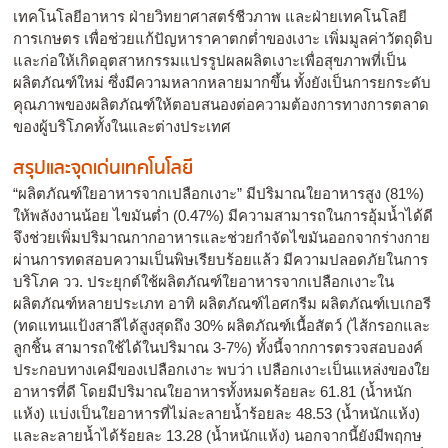
เทคโนโลยีอาหาร ฝ่ายวิทยาศาสตร์ชีวภาพ และฝ่ายเทคโนโลยี
การเกษตร เพื่อช่วยแก้ปัญหาราคาตกต่ำของเงาะ เพิ่มมูลค่าวัตถุดิบ
และก่อให้เกิดอุตสาหกรรมแปรรูปผลผลิตเงาะเพื่อสุขภาพที่เป็น
ผลิตภัณฑ์ใหม่ ซึ่งมีความหลากหลายมากขึ้น ทั้งยังเป็นการยกระดับ
คุณภาพของผลิตภัณฑ์ให้ตอบสนองต่อความต้องการทางการตลาด
ของผู้บริโภคทั้งในและต่างประเทศ
สรุปและจุดเด่นเทคโนโลยี
“ผลิตภัณฑ์ใยอาหารจากเปลือกเงาะ” มีปริมาณใยอาหารสูง (81%)
ให้พลังงานน้อย ไขมันต่ำ (0.47%) มีความสามารถในการอุ้มน้ำได้ดี
จึงช่วยเพิ่มปริมาณกากอาหารและช่วยกำจัดไขมันออกจากร่างกาย
ผ่านการทดสอบความเป็นพิษเรียบร้อยแล้ว มีความปลอดภัยในการ
บริโภค วว. ประยุกต์ใช้ผลิตภัณฑ์ใยอาหารจากเปลือกเงาะใน
ผลิตภัณฑ์หลายประเภท อาทิ ผลิตภัณฑ์ไอศกรีม ผลิตภัณฑ์เบเกอรี
(ทดแทนแป้งสาลีได้สูงสุดถึง 30% ผลิตภัณฑ์เนื้อสัตว์ (ไส้กรอกและ
ลูกชิ้น สามารถใช้ได้ในปริมาณ 3-7%) ทั้งนี้จากการตรวจสอบองค์
ประกอบทางเคมีของเปลือกเงาะ พบว่า เปลือกเงาะเป็นแหล่งของใย
อาหารที่ดี โดยมีปริมาณใยอาหารทั้งหมดร้อยละ 61.81 (น้ำหนัก
แห้ง) แบ่งเป็นใยอาหารที่ไม่ละลายน้ำร้อยละ 48.53 (น้ำหนักแห้ง)
และละลายน้ำได้ร้อยละ 13.28 (น้ำหนักแห้ง) นอกจากนี้ยังมีพฤกษ