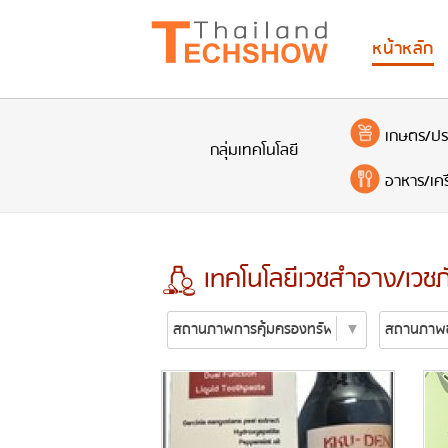
หน้าหลัก
เกษตร/ปร
กลุ่มเทคโนโลยี
อาหาร/เครื
เทคโนโลยีเวชสำอาง/เวชภ