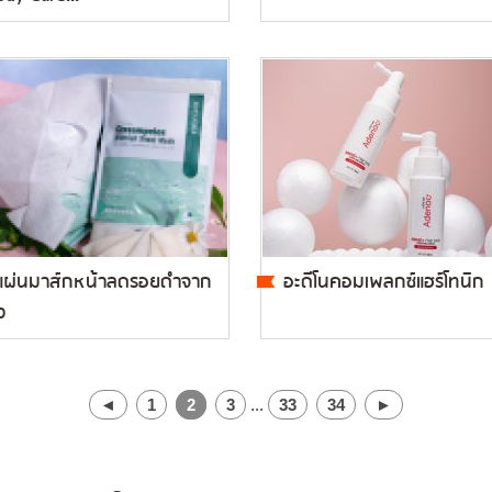
แผ่นมาส์กหน้าลดรอยดำจาก
อะดีโนคอมเพลกซ์แฮร์โทนิก
ว
◄
1
2
3
...
33
34
►