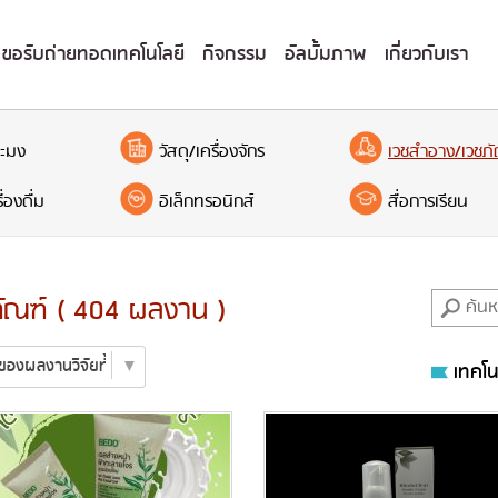
ขอรับถ่ายทอดเทคโนโลยี
กิจกรรม
อัลบั้มภาพ
เกี่ยวกับเรา
ะมง
วัสดุ/เครื่องจักร
เวชสำอาง/เวชภั
่องดื่ม
อิเล็กทรอนิกส์
สื่อการเรียน
ัณฑ์ ( 404 ผลงาน )
เทคโน