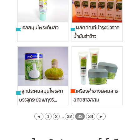
เจลสมุนไพรแต้มสิว
ผลิตภัณฑ์บำรุงผิวจาก
น้ำมันรำข้าว
ลูกประคบสมุนไพรสด
เครื่องสำอางผสมสาร
บรรจุกระป๋อง/ถุงรี
สกัดชาอัสสัม
ทอร์ต...
◄
1
2
...
32
33
34
►