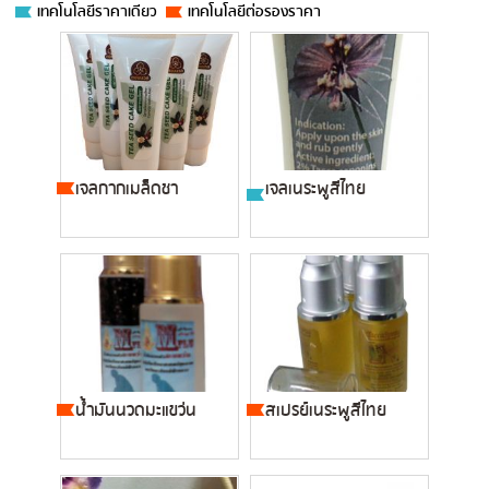
เทคโนโลยีราคาเดียว
เทคโนโลยีต่อรองราคา
เจลกากเมล็ดชา
เจลเนระพูสีไทย
น้ำมันนวดมะแขว่น
สเปรย์เนระพูสีไทย