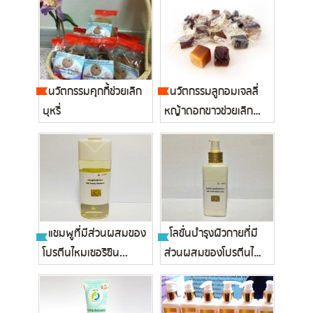
นวัตกรรมคุกกี้ช่วยเลิก
นวัตกรรมลูกอมเจลลี่
บุหรี่
หญ้าดอกขาวช่วยเลิก
บุหรี่...
แชมพูที่มีส่วนผสมของ
โลชั่นบำรุงผิวกายที่มี
โปรตีนไหมเซอริซิน...
ส่วนผสมของโปรตีนไหม
เซอร...