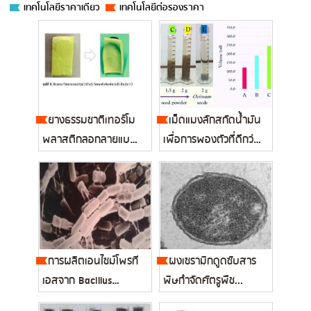
เทคโนโลยีราคาเดียว
เทคโนโลยีต่อรองราคา
ยางธรรมชาติเทอร์โม
เม็ดแมงลักสกัดน้ำมัน
พลาสติกลอกลายแบบ 3
เพื่อการพองตัวที่ดีกว่า
มิติ...
เม...
การผลิตเอนไซม์โพรที
ผงเซรามิกดูดซับสาร
เอสจาก Bacillus
พิษกำจัดศัตรูพืช...
subtilis...