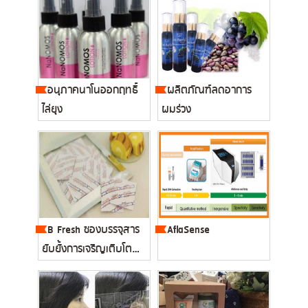
อนุภาคนาโนออกฤทธิ์
ผลิตภัณฑ์ลดอาการ
ไล่ยุง
ผมร่วง
B Fresh ซองบรรจุสาร
AflaSense
ยับยั้งการเจริญเติบโต
ของเช...