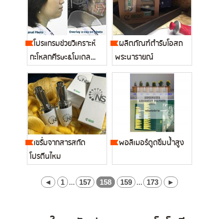
โปรแกรมช่วยวิเคราะห์
ผลิตภัณฑ์ตำรับโอสถ
กะโหลกศีรษะ&โมเดล
พระนารายณ์
ฟัน...
เซรั่มจากสารสกัด
พอลิเมอร์ดูดซึมน้ำสูง
โปรตีนไหม
◄
1
...
157
158
159
...
173
►