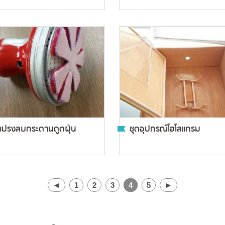
แปรงลบกระดานดูดฝุ่น
ชุดอุปกรณ์โฮโลแกรม
◄
1
2
3
4
5
►