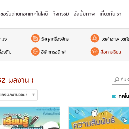
ขอรับถ่ายทอดเทคโนโลยี
กิจกรรม
อัลบั้มภาพ
เกี่ยวกับเรา
ะมง
วัสดุ/เครื่องจักร
เวชสำอาง/เวชภั
่องดื่ม
อิเล็กทรอนิกส์
สื่อการเรียน
 52 ผลงาน )
เทคโน