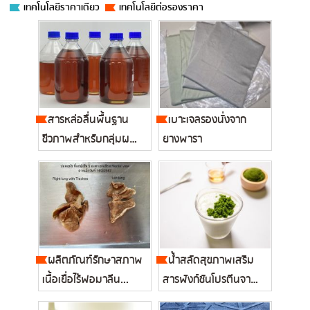
เทคโนโลยีราคาเดียว
เทคโนโลยีต่อรองราคา
สารหล่อลื่นพื้นฐาน
เบาะเจลรองนั่งจาก
ชีวภาพสำหรับกลุ่มผลิต
ยางพารา
ภัณฑ์น...
ผลิตภัณฑ์รักษาสภาพ
น้ำสลัดสุขภาพเสริม
เนื้อเยื่อไร้ฟอมาลีน...
สารฟังก์ชันโปรตีนจากไข่
ผำ...