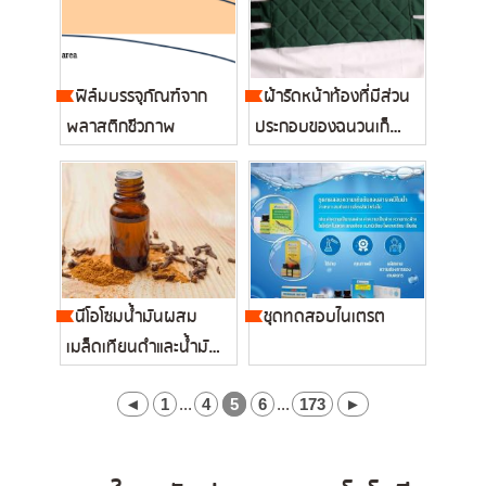
ฟิล์มบรรจุภัณฑ์จาก
ผ้ารัดหน้าท้องที่มีส่วน
พลาสติกชีวภาพ
ประกอบของฉนวนเก็บ
ความเ...
นีโอโซมน้ำมันผสม
ชุดทดสอบไนเตรต
เมล็ดเทียนดำและน้ำมัน
มะกรูด...
◄
1
...
4
5
6
...
173
►