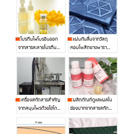
โปรตีนไฟโบรอินออก
แผ่นกันลื่นจากวัสดุ
จากสารละลายโปรตีน...
คอมโพสิตยางพารา...
เครื่องสกัดสารสำคัญ
ผลิตภัณฑ์ดูแลแผลใน
จากสมุนไพรด้วยไฮโดร
ช่องปากจากสารสกัดรก
ไดนามิก...
แพะ...