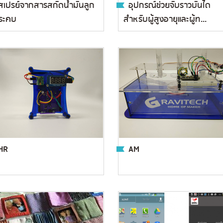
สเปรย์จากสารสกัดน้ำมันลูก
อุปกรณ์ช่วยจับราวบันได
ระคบ
สำหรับผู้สูงอายุและผู้ท...
HR
AM