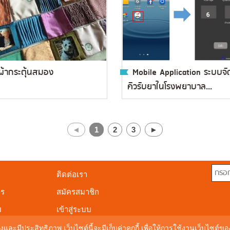
ผ้ากระตุ้นสมอง
Mobile Application ระบบจั
คิวรับยาในโรงพยาบาล...
◄
1
2
3
►
ติดต่อเรา
าร
สมัครสมาชิก
ย
เข้าสู่ระบบ
งและมีประสิทธิภาพ เว็บไซต์นี้จะมีเก็บค่าคุกกี้ เพื่อให้การใช้งานเว็บไซต์