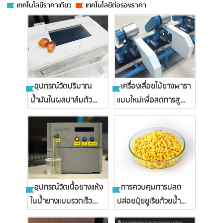
เทคโนโลยีราคาเดียว
เทคโนโลยีต่อรองราคา
อุปกรณ์วัดปริมาณ
เครื่องเลื่อยไม้ยางพารา
น้ำมันในผลปาล์มด้วย
แบบใหม่เพื่อลดการสูญ
การถ่ายภาพ...
เส...
อุปกรณ์วัดเนื้อยางแห้ง
การควบคุมการปลด
ในน้ำยางแบบรวดเร็ว...
ปล่อยปุ๋ยยูเรียด้วยน้ำ
ยางธรรมช...