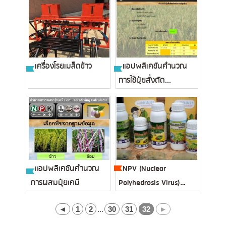
เครื่องโรยเมล็ดข้าว
แอปพลิเคชันคำนวณ
การใช้ปุ๋ยสั่งตัด...
แอปพลิเคชันคำนวณ
NPV (Nuclear
การผสมปุ๋ยเคมี
Polyhedrosis Virus)
ไวรัสกำจัดหน...
◄
1
2
...
30
31
32
►